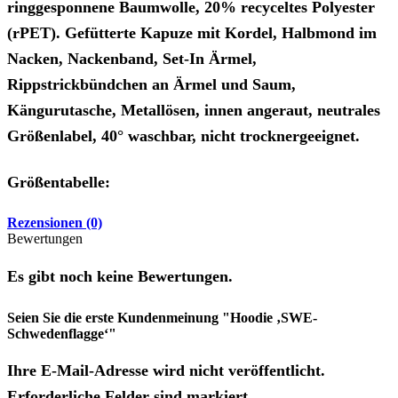
ringgesponnene Baumwolle, 20% recyceltes Polyester
(rPET). Gefütterte Kapuze mit Kordel, Halbmond im
Nacken, Nackenband, Set-In Ärmel,
Rippstrickbündchen an Ärmel und Saum,
Kängurutasche, Metallösen, innen angeraut, neutrales
Größenlabel, 40° waschbar, nicht trocknergeeignet.
Größentabelle:
Rezensionen (0)
Bewertungen
Es gibt noch keine Bewertungen.
Seien Sie die erste Kundenmeinung "Hoodie ‚SWE-
Schwedenflagge‘"
Ihre E-Mail-Adresse wird nicht veröffentlicht.
Erforderliche Felder sind markiert