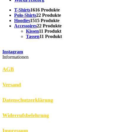
T-Shirts
16
16 Produkte
Polo-Shirts
2
2 Produkte
Hoodies
15
15 Produkte
Accessoires
2
2 Produkte
Kissen
1
1 Produkt
Tassen
1
1 Produkt
Instagram
Informationen
AGB
Versand
Datenschutzerklärung
Widerrufsbelehrung
Impressum